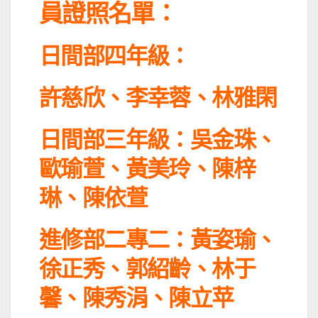
員證照名單：
日間部四年級：
許慈欣、李幸蓉、林雅閑
日間部三年級：
吳金珠、
歐瑜萱、黃美玲、
陳梓
琳、陳依萱
進修部二專二：
黃姿瑜、
徐正秀、郭紹齡、
林于
馨、陳秀涓、陳立苹