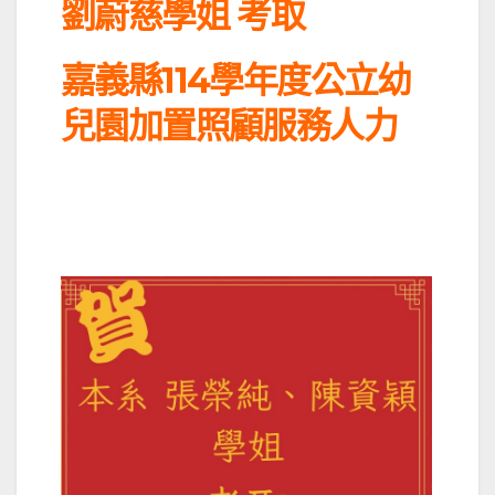
劉蔚慈學姐 考取
嘉義縣114學年度公立幼
兒園加置照顧服務人力