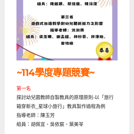
~114學度專題競賽~
第一名
探討幼兒園教師自製教具的原理原則-以「旅行
箱穿新衣_星球小旅行」教具製作過程為例
指導老師：陳玉芳
組員：胡佩宜、吳依宸、葉美苓