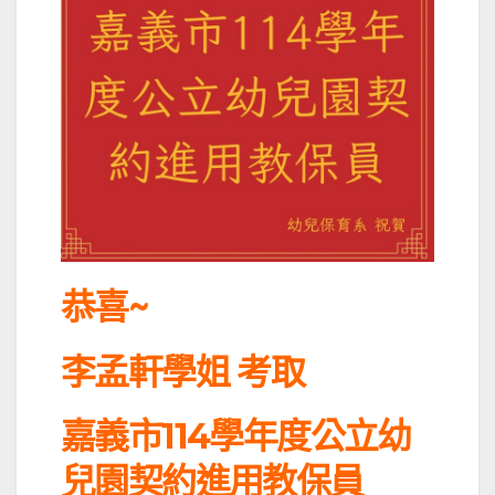
恭喜~
李孟軒學姐 考取
嘉義市114學年度公立幼
兒園契約進用教保員