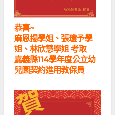
恭喜~
麻恩揚學姐、張瓊予學
姐、林欣慧學姐 考取
嘉義縣114學年度公立幼
兒園契約進用教保員