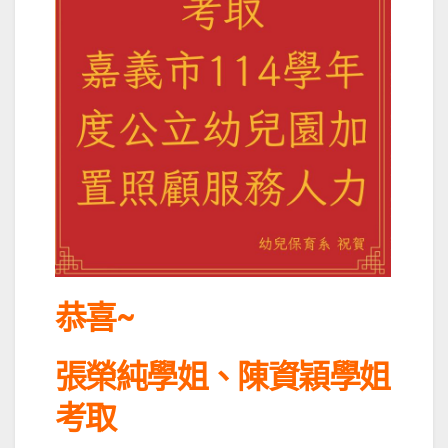
恭喜~
張榮純學姐、陳資穎學姐
考取