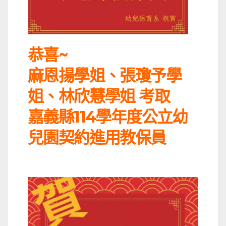
恭喜~
麻恩揚學姐、張瓊予學
姐、林欣慧學姐 考取
嘉義縣114學年度公立幼
兒園契約進用教保員