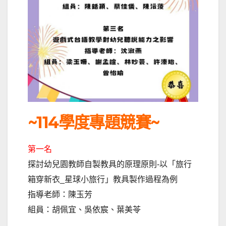
~114學度專題競賽~
第一名
探討幼兒園教師自製教具的原理原則-以「旅行
箱穿新衣_星球小旅行」教具製作過程為例
指導老師：陳玉芳
組員：胡佩宜、吳依宸、葉美苓