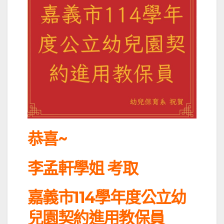
恭喜~
李孟軒學姐 考取
嘉義市114學年度公立幼
兒園契約進用教保員