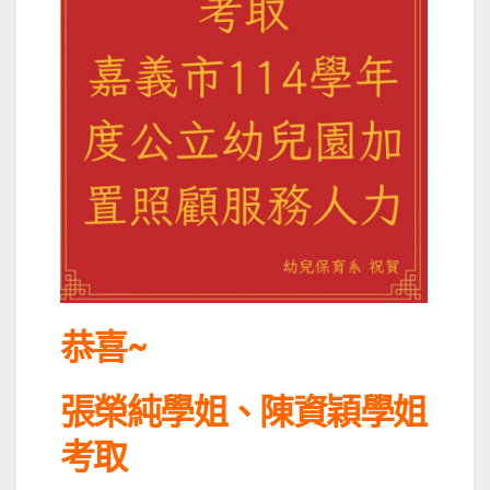
恭喜~
張榮純學姐、陳資穎學姐
考取