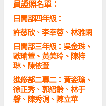
員證照名單：
日間部四年級：
許慈欣、李幸蓉、林雅閑
日間部三年級：
吳金珠、
歐瑜萱、黃美玲、
陳梓
琳、陳依萱
進修部二專二：
黃姿瑜、
徐正秀、郭紹齡、
林于
馨、陳秀涓、陳立苹