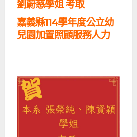
劉蔚慈學姐 考取
嘉義縣114學年度公立幼
兒園加置照顧服務人力